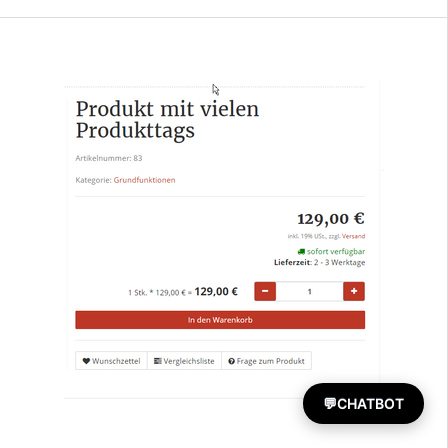
💬
CHATBOT